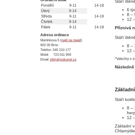
Ordinační doba
Stáří štěně
Pondělí
9-11
14-18
6 t
Úterý
9-14
8 –
Středa
9-11
14-18
12 
Čtvrtek
9-14
Pátek
9-11
14-18
Příznivá 
Adresa ordinace
Stáří štěně
Martinkova 5 (
najít na mapě
)
602 00 Brno
8 –
Telefon: 545 210 177
12 
Mobil: 723 011 959
*Vakcíny v z
Email:
info(at)zekuvet.cz
Následně
Základn
Stáří kotět
8 –
herp
12 –
Základní v
Chlamýdiem