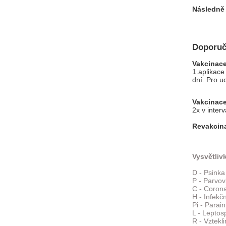
Následně
Doporuč
Vakcinace
1.aplikace
dní. Pro u
Vakcinace
2x v interv
Revakcina
Vysvětliv
D - Psinka
P - Parvov
C - Corona
H - Infekčn
Pi - Parai
L - Leptos
R - Vztekl