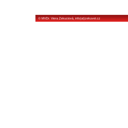
© MVDr. Viera Zekuciová,
info(at)zekuvet.cz