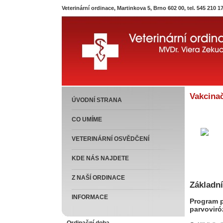
Veterinární ordinace, Martinkova 5, Brno 602 00, tel. 545 210 1
Vakcina
ÚVODNÍ STRANA
CO UMÍME
VETERINÁRNÍ OSVĚDČENÍ
KDE NÁS NAJDETE
Z NAŠÍ ORDINACE
Základn
INFORMACE
Program p
parvoviró